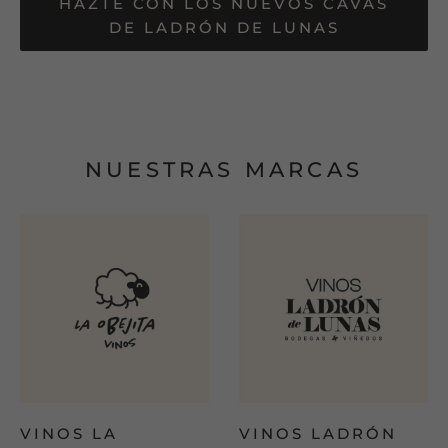
HAZTE CON LOS NUEVOS CAVAS
DE LADRÓN DE LUNAS
Utiliza
las
flechas
NUESTRAS MARCAS
izquierda/derecha
para
navegar
por
la
presentación
o
deslízate
hacia
la
izquierda/derecha
VINOS LA
VINOS LADRÓN