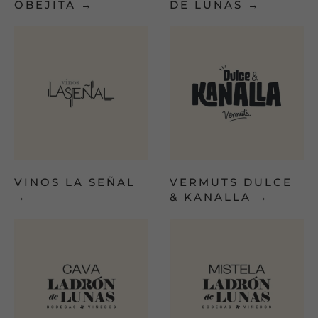
si
OBEJITA
→
DE LUNAS
→
usas
un
dispositivo
móvil
VINOS LA SEÑAL
VERMUTS DULCE
→
& KANALLA
→