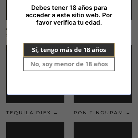
Debes tener 18 años para
acceder a este sitio web.
Por
favor verifica tu edad.
GINEBRAS GIN
CASSALLA FARO
ZEELAND
→
DE CULLERA
→
Sí, tengo más de 18 años
No, soy menor de 18 años
TEQUILA DIEX
→
RON TINGURAM
→