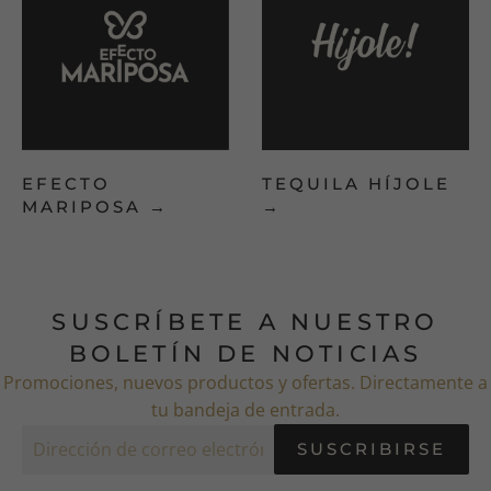
EFECTO
TEQUILA HÍJOLE
MARIPOSA
→
→
SUSCRÍBETE A NUESTRO
BOLETÍN DE NOTICIAS
Promociones, nuevos productos y ofertas. Directamente a
tu bandeja de entrada.
Dirección
SUSCRIBIRSE
de